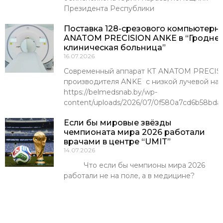
Президента Республики
Поставка 128-срезового компьютерн
ANATOM PRECISION ANKE в “Гроднен
клиническая больница”
16.07.2026
Современный аппарат КТ ANATOM PRECISI
производителя ANKE с низкой лучевой наг
https://belmedsnab.by/wp-
content/uploads/2026/07/0f580a7cd6b58bda
Если бы мировые звёзды
чемпионата мира 2026 работали
врачами в центре “UMIT”
14.07.2026
Что если бы чемпионы мира 2026
работали не на поле, а в медицине?