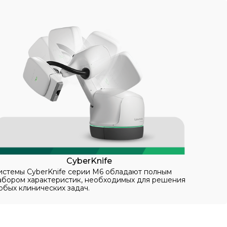
CyberKnife
истемы CyberKnife серии M6 обладают полным
абором характеристик, необходимых для решения
юбых клинических задач.