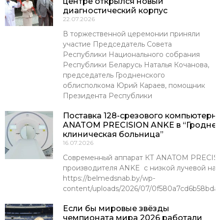
центре открылся новый
диагностический корпус
22.07.2026
В торжественной церемонии приняли
участие Председатель Совета
Республики Национального собрания
Республики Беларусь Наталья Кочанова,
председатель Гродненского
облисполкома Юрий Караев, помощник
Президента Республики
Поставка 128-срезового компьютерн
ANATOM PRECISION ANKE в “Гроднен
клиническая больница”
16.07.2026
Современный аппарат КТ ANATOM PRECISI
производителя ANKE с низкой лучевой наг
https://belmedsnab.by/wp-
content/uploads/2026/07/0f580a7cd6b58bda
Если бы мировые звёзды
чемпионата мира 2026 работали