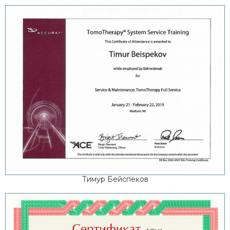
Тимур Бейспеков