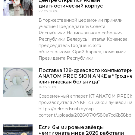
центре открылся новый
диагностический корпус
22.07.2026
В торжественной церемонии приняли
участие Председатель Совета
Республики Национального собрания
Республики Беларусь Наталья Кочанова,
председатель Гродненского
облисполкома Юрий Караев, помощник
Президента Республики
Поставка 128-срезового компьютерн
ANATOM PRECISION ANKE в “Гроднен
клиническая больница”
16.07.2026
Современный аппарат КТ ANATOM PRECISI
производителя ANKE с низкой лучевой наг
https://belmedsnab.by/wp-
content/uploads/2026/07/0f580a7cd6b58bda
Если бы мировые звёзды
чемпионата мира 2026 работали