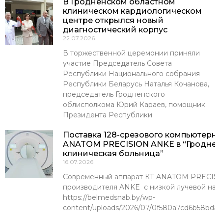
В Гродненском областном
клиническом кардиологическом
центре открылся новый
диагностический корпус
22.07.2026
В торжественной церемонии приняли
участие Председатель Совета
Республики Национального собрания
Республики Беларусь Наталья Кочанова,
председатель Гродненского
облисполкома Юрий Караев, помощник
Президента Республики
Поставка 128-срезового компьютерн
ANATOM PRECISION ANKE в “Гроднен
клиническая больница”
16.07.2026
Современный аппарат КТ ANATOM PRECISI
производителя ANKE с низкой лучевой наг
https://belmedsnab.by/wp-
content/uploads/2026/07/0f580a7cd6b58bda