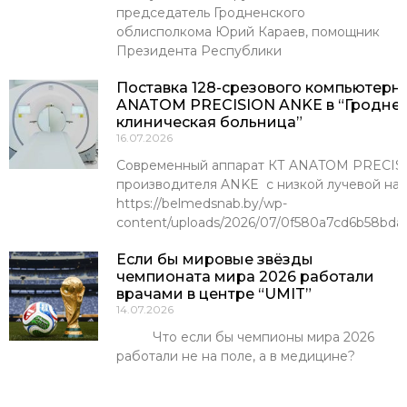
председатель Гродненского
облисполкома Юрий Караев, помощник
Президента Республики
Поставка 128-срезового компьютерн
ANATOM PRECISION ANKE в “Гроднен
клиническая больница”
16.07.2026
Современный аппарат КТ ANATOM PRECISI
производителя ANKE с низкой лучевой наг
https://belmedsnab.by/wp-
content/uploads/2026/07/0f580a7cd6b58bda
Если бы мировые звёзды
чемпионата мира 2026 работали
врачами в центре “UMIT”
14.07.2026
Что если бы чемпионы мира 2026
работали не на поле, а в медицине?