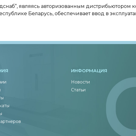
дснаб”, являясь авторизованным дистрибьютором к
 в Республике Беларусь, обеспечивает ввод в эксплуа
НИЯ
ИНФОРМАЦИЯ
нии
Новости
ы
Статьи
ты
каты
ы
партнеров