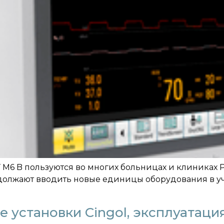
М6 B пользуются во многих больницах и клиниках 
должают вводить новые единицы оборудования в 
 установки Cingol, эксплуатация