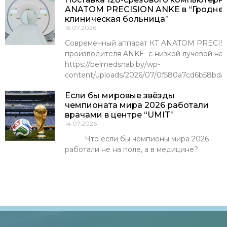
ANATOM PRECISION ANKE в “Гроднен
клиническая больница”
16.07.2026
Современный аппарат КТ ANATOM PRECISI
производителя ANKE с низкой лучевой наг
https://belmedsnab.by/wp-
content/uploads/2026/07/0f580a7cd6b58bda
Если бы мировые звёзды
чемпионата мира 2026 работали
врачами в центре “UMIT”
14.07.2026
Что если бы чемпионы мира 2026
работали не на поле, а в медицине?