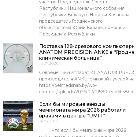
участие Председатель Совета
Республики Национального собрания
Республики Беларусь Наталья Кочанова,
председатель Гродненского
облисполкома Юрий Караев, помощник
Президента Республики
Поставка 128-срезового компьютерн
ANATOM PRECISION ANKE в “Гроднен
клиническая больница”
16.07.2026
Современный аппарат КТ ANATOM PRECISI
производителя ANKE с низкой лучевой наг
https://belmedsnab.by/wp-
content/uploads/2026/07/0f580a7cd6b58bda
Если бы мировые звёзды
чемпионата мира 2026 работали
врачами в центре “UMIT”
14.07.2026
Что если бы чемпионы мира 2026
работали не на поле, а в медицине?