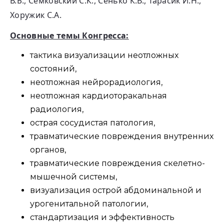
В.Б., Семковский С.К., Сенько К.В., Тарасик И.Н.,
Хоружик С.А.
Основные темы Конгресса:
тактика визуализации неотложных
состояний,
неотложная нейрорадиология,
неотложная кардиоторакальная
радиология,
острая сосудистая патология,
травматические повреждения внутренних
органов,
травматические повреждения скелетно-
мышечной системы,
визуализация острой абдоминальной и
урогенитальной патологии,
стандартизация и эффективность