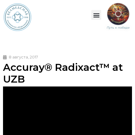
Путь к победе
8 августа, 2017
Accuray® Radixact™ at
UZB