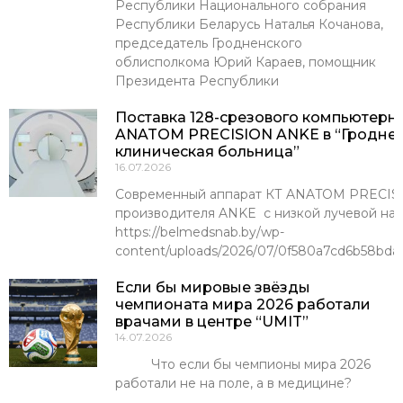
Республики Национального собрания
Республики Беларусь Наталья Кочанова,
председатель Гродненского
облисполкома Юрий Караев, помощник
Президента Республики
Поставка 128-срезового компьютерн
ANATOM PRECISION ANKE в “Гроднен
клиническая больница”
16.07.2026
Современный аппарат КТ ANATOM PRECISI
производителя ANKE с низкой лучевой наг
https://belmedsnab.by/wp-
content/uploads/2026/07/0f580a7cd6b58bda
Если бы мировые звёзды
чемпионата мира 2026 работали
врачами в центре “UMIT”
14.07.2026
Что если бы чемпионы мира 2026
работали не на поле, а в медицине?