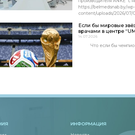
производителя ANKE с ни
https://belmedsnab.by/wp-
content/uploads/2026/07
Если бы мировые звё
врачами в центре “UM
14.07.2026
Что если бы чемпионы м
НИЯ
ИНФОРМАЦИЯ
нии
Новости