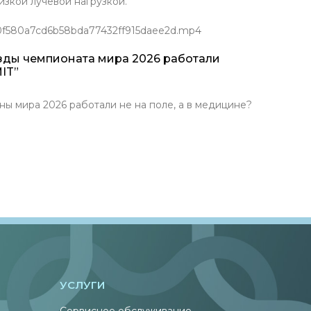
зкой лучевой нагрузкой.
/0f580a7cd6b58bda77432ff915daee2d.mp4
зды чемпионата мира 2026 работали
IT”
ира 2026 работали не на поле, а в медицине?
УСЛУГИ
Сервисное обслуживание