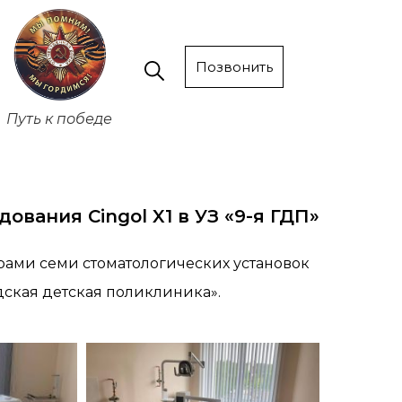
Позвонить
Путь к победе
вания Cingol X1 в УЗ «9-я ГДП»
ами семи стоматологических установок
дская детская поликлиника».