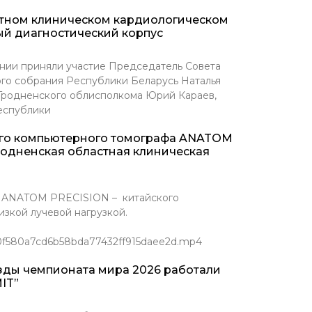
стном клиническом кардиологическом
ый диагностический корпус
нии приняли участие Председатель Совета
го собрания Республики Беларусь Наталья
 Гродненского облисполкома Юрий Караев,
еспублики
ого компьютерного томографа ANATOM
родненская областная клиническая
Т ANATOM PRECISION – китайского
зкой лучевой нагрузкой.
/0f580a7cd6b58bda77432ff915daee2d.mp4
зды чемпионата мира 2026 работали
IT”