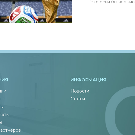
Что если бы чемпионы м
НИЯ
ИНФОРМАЦИЯ
нии
Новости
ы
Статьи
ты
каты
ы
партнеров