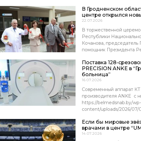
В Гродненском обла
центре открылся нов
22.07.2026
В торжественной церемо
Республики Национально
Кочанова, председатель
помощник Президента Р
Поставка 128-срезов
PRECISION ANKE в “Г
больница”
16.07.2026
Современный аппарат К
производителя ANKE с ни
https://belmedsnab.by/wp-
content/uploads/2026/07
Если бы мировые звё
врачами в центре “UM
14.07.2026