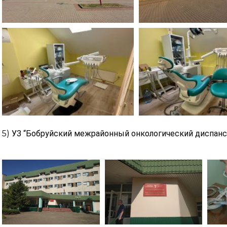
5)
УЗ “Бобруйский межрайонный онкологический диспансе