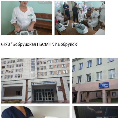
6)
УЗ “Бобруйская ГБСМП”, г.Бобруйск