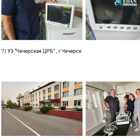
7)
УЗ “Чечерская ЦРБ” , г.
Чечерск