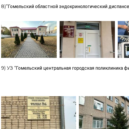
8)”
Гомельский областной эндокринологический диспансер”
9) УЗ “
Гомельский центральная городская поликлиника фил