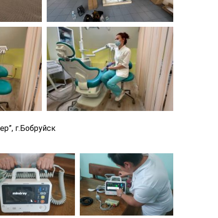
р”, г.Бобруйск