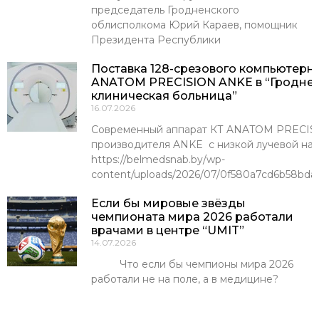
председатель Гродненского
облисполкома Юрий Караев, помощник
Президента Республики
Поставка 128-срезового компьютерн
ANATOM PRECISION ANKE в “Гроднен
клиническая больница”
16.07.2026
Современный аппарат КТ ANATOM PRECISI
производителя ANKE с низкой лучевой наг
https://belmedsnab.by/wp-
content/uploads/2026/07/0f580a7cd6b58bda
Если бы мировые звёзды
чемпионата мира 2026 работали
врачами в центре “UMIT”
14.07.2026
Что если бы чемпионы мира 2026
работали не на поле, а в медицине?