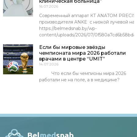
клиническая больница”
16.07.2026
Современный аппарат КТ ANATOM PRECISI
производителя ANKE с низкой лучевой наг
https://belmedsnab.by/wp-
content/uploads/2026/07/0f580a7cd6b58bda
Если бы мировые звёзды
чемпионата мира 2026 работали
врачами в центре “UMIT”
14.07.2026
Что если бы чемпионы мира 2026
работали не на поле, а в медицине?