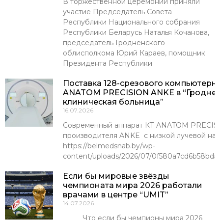
В торжественной церемонии приняли
участие Председатель Совета
Республики Национального собрания
Республики Беларусь Наталья Кочанова,
председатель Гродненского
облисполкома Юрий Караев, помощник
Президента Республики
Поставка 128-срезового компьютерн
ANATOM PRECISION ANKE в “Гроднен
клиническая больница”
16.07.2026
Современный аппарат КТ ANATOM PRECISI
производителя ANKE с низкой лучевой наг
https://belmedsnab.by/wp-
content/uploads/2026/07/0f580a7cd6b58bda
Если бы мировые звёзды
чемпионата мира 2026 работали
врачами в центре “UMIT”
14.07.2026
Что если бы чемпионы мира 2026