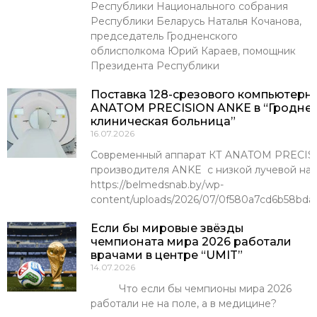
Республики Национального собрания
Республики Беларусь Наталья Кочанова,
председатель Гродненского
облисполкома Юрий Караев, помощник
Президента Республики
Поставка 128-срезового компьютерн
ANATOM PRECISION ANKE в “Гроднен
клиническая больница”
16.07.2026
Современный аппарат КТ ANATOM PRECISI
производителя ANKE с низкой лучевой наг
https://belmedsnab.by/wp-
content/uploads/2026/07/0f580a7cd6b58bda
Если бы мировые звёзды
чемпионата мира 2026 работали
врачами в центре “UMIT”
14.07.2026
Что если бы чемпионы мира 2026
работали не на поле, а в медицине?