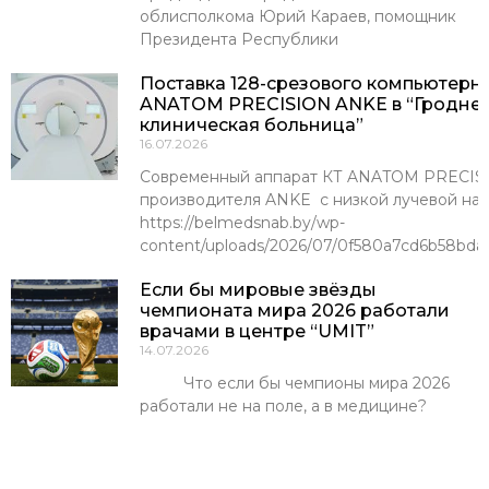
облисполкома Юрий Караев, помощник
Президента Республики
Поставка 128-срезового компьютерн
ANATOM PRECISION ANKE в “Гроднен
клиническая больница”
16.07.2026
Современный аппарат КТ ANATOM PRECISI
производителя ANKE с низкой лучевой наг
https://belmedsnab.by/wp-
content/uploads/2026/07/0f580a7cd6b58bda
Если бы мировые звёзды
чемпионата мира 2026 работали
врачами в центре “UMIT”
14.07.2026
Что если бы чемпионы мира 2026
работали не на поле, а в медицине?