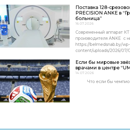
Поставка 128-срезов
PRECISION ANKE в “Г
больница”
16.07.2026
Современный аппарат К
производителя ANKE с ни
https://belmedsnab.by/wp-
content/uploads/2026/07
Если бы мировые звё
врачами в центре “UM
14.07.2026
Что если бы чемпионы м