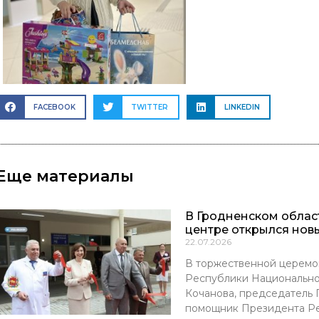
FACEBOOK
TWITTER
LINKEDIN
Еще материалы
В Гродненском обла
центре открылся нов
22.07.2026
В торжественной церемо
Республики Национально
Кочанова, председатель
помощник Президента Р