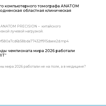
ого компьютерного томографа ANATOM
родненская областная клиническая
Т ANATOM PRECISION – китайского
зкой лучевой нагрузкой.
/0f580a7cd6b58bda77432ff915daee2d.mp4
зды чемпионата мира 2026 работали
IT”
ира 2026 работали не на поле, а в медицине?