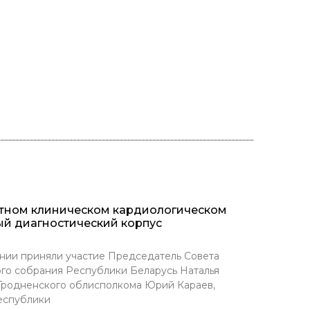
стном клиническом кардиологическом
ый диагностический корпус
нии приняли участие Председатель Совета
го собрания Республики Беларусь Наталья
 Гродненского облисполкома Юрий Караев,
еспублики