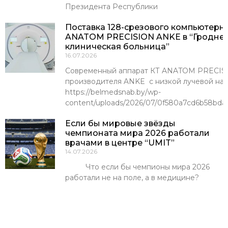
Президента Республики
Поставка 128-срезового компьютерн
ANATOM PRECISION ANKE в “Гроднен
клиническая больница”
16.07.2026
Современный аппарат КТ ANATOM PRECISI
производителя ANKE с низкой лучевой наг
https://belmedsnab.by/wp-
content/uploads/2026/07/0f580a7cd6b58bda
Если бы мировые звёзды
чемпионата мира 2026 работали
врачами в центре “UMIT”
14.07.2026
Что если бы чемпионы мира 2026
работали не на поле, а в медицине?