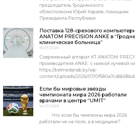
председатель Гродненского
облисполкома Юрий Караев, помощник
Президента Республики
Поставка 128-срезового компьютерн
ANATOM PRECISION ANKE в “Гроднен
клиническая больница”
16.07.2026
Современный аппарат КТ ANATOM PRECISI
производителя ANKE с низкой лучевой наг
https://belmedsnab.by/wp-
content/uploads/2026/07/0f580a7cd6b58bda
Если бы мировые звёзды
чемпионата мира 2026 работали
врачами в центре “UMIT”
14.07.2026
Что если бы чемпионы мира 2026
работали не на поле, а в медицине?