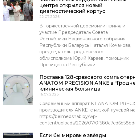
центре открылся новый
диагностический корпус
22.07.2026
В торжественной церемонии приняли
участие Председатель Совета
Республики Национального собрания
Республики Беларусь Наталья Кочанова,
председатель Гродненского
облисполкома Юрий Караев, помощник
Президента Республики
Поставка 128-срезового компьютерн
ANATOM PRECISION ANKE в “Гроднен
клиническая больница”
16.07.2026
Современный аппарат КТ ANATOM PRECISI
производителя ANKE с низкой лучевой наг
https://belmedsnab.by/wp-
content/uploads/2026/07/0f580a7cd6b58bda
Если бы мировые звёзды