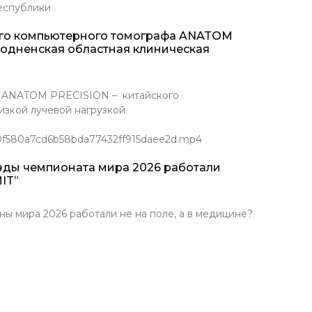
еспублики
ого компьютерного томографа ANATOM
родненская областная клиническая
Т ANATOM PRECISION – китайского
зкой лучевой нагрузкой.
/0f580a7cd6b58bda77432ff915daee2d.mp4
зды чемпионата мира 2026 работали
IT”
ира 2026 работали не на поле, а в медицине?