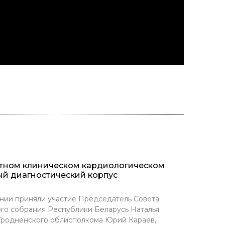
стном клиническом кардиологическом
ый диагностический корпус
нии приняли участие Председатель Совета
го собрания Республики Беларусь Наталья
 Гродненского облисполкома Юрий Караев,