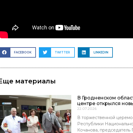
FACEBOOK
TWITTER
LINKEDIN
Еще материалы
В Гродненском обла
центре открылся нов
22.07.2026
В торжественной церемо
Республики Национально
Кочанова, председатель