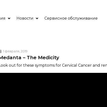
ния
Новости
Сервисное обслуживание
1 февраля, 2019
Medanta – The Medicity
Lооk оut for these symptoms for Cеrvical Cаncer and rem