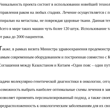
Уникальность проекта состоит в использовании новейшей техно
управления раком на любых стадиях. Лечение осуществляется с
спиралью на метастазы, не повреждая здоровые ткани. Данная т
Всего в мире таких машин чуть более 120 штук. Использование т
от рака до 2000 пациентов.
Т
акже, в рамках визита Министра здравоохранения продемонстр
самым современным оборудованием и построенная совместно с К
Соглашения между Казахстаном и Китаем «Один пояс – один пут
Задачи молекулярно-генетической диагностики в онкологии, сегод
возможность выбрать наиболее оптимальные схемы лечения в за
позволяет применять персонализированный подход, а также сво
предрасположенность к онкологическим заболеваниям для их св