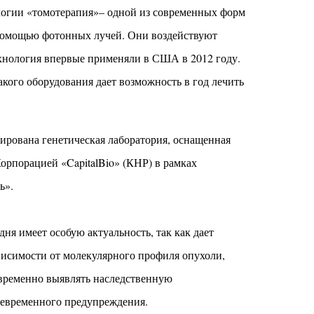
логии «томотерапия»– одной из современных форм
 помощью фотонных лучей. Они воздействуют
ехнология впервые применяли в США в 2012 году.
акого оборудования дает возможность в год лечить
ирована генетическая лаборатория, оснащенная
орпорацией «CapitalBio» (КНР)
в
рамках
ь».
ня имеет особую актуальность, так как дает
висимости от молекулярного профиля опухоли,
евременно выявлять наследственную
оевременного предупреждения.