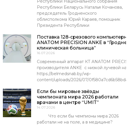
Республики Национального собрания
Республики Беларусь Наталья Кочанова,
председатель Гродненского
облисполкома Юрий Караев, помощник
Президента Республики
Поставка 128-срезового компьютерн
ANATOM PRECISION ANKE в “Гроднен
клиническая больница”
16.07.2026
Современный аппарат КТ ANATOM PRECISI
производителя ANKE с низкой лучевой наг
https://belmedsnab.by/wp-
content/uploads/2026/07/0f580a7cd6b58bda
Если бы мировые звёзды
чемпионата мира 2026 работали
врачами в центре “UMIT”
14.07.2026
Что если бы чемпионы мира 2026
работали не на поле, а в медицине?