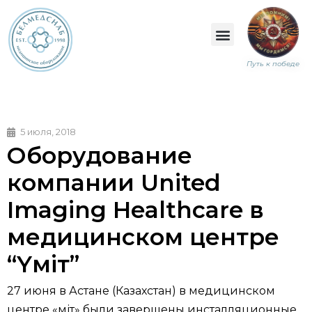
Путь к победе
5 июля, 2018
Оборудование
компании United
Imaging Healthcare в
медицинском центре
“Yмiт”
27
июня
в Астане (Казахстан) в медицинском
центре «Үміт» были завершены инсталляционные