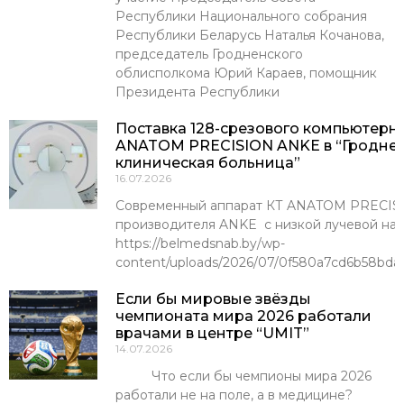
Республики Национального собрания
Республики Беларусь Наталья Кочанова,
председатель Гродненского
облисполкома Юрий Караев, помощник
Президента Республики
Поставка 128-срезового компьютерн
ANATOM PRECISION ANKE в “Гроднен
клиническая больница”
16.07.2026
Современный аппарат КТ ANATOM PRECISI
производителя ANKE с низкой лучевой наг
https://belmedsnab.by/wp-
content/uploads/2026/07/0f580a7cd6b58bda
Если бы мировые звёзды
чемпионата мира 2026 работали
врачами в центре “UMIT”
14.07.2026
Что если бы чемпионы мира 2026
работали не на поле, а в медицине?