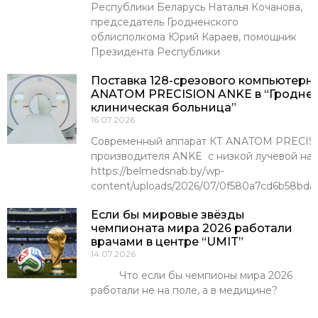
Республики Беларусь Наталья Кочанова,
председатель Гродненского
облисполкома Юрий Караев, помощник
Президента Республики
Поставка 128-срезового компьютерн
ANATOM PRECISION ANKE в “Гроднен
клиническая больница”
16.07.2026
Современный аппарат КТ ANATOM PRECISI
производителя ANKE с низкой лучевой наг
https://belmedsnab.by/wp-
content/uploads/2026/07/0f580a7cd6b58bda
Если бы мировые звёзды
чемпионата мира 2026 работали
врачами в центре “UMIT”
14.07.2026
Что если бы чемпионы мира 2026
работали не на поле, а в медицине?