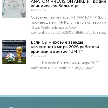
ANATOM PRECISION ANKE в “Гроднен
клиническая больница”
16.07.2026
Современный аппарат КТ ANATOM PRECISI
производителя ANKE с низкой лучевой наг
https://belmedsnab.by/wp-
content/uploads/2026/07/0f580a7cd6b58bda
Если бы мировые звёзды
чемпионата мира 2026 работали
врачами в центре “UMIT”
14.07.2026
Что если бы чемпионы мира 2026
работали не на поле, а в медицине?