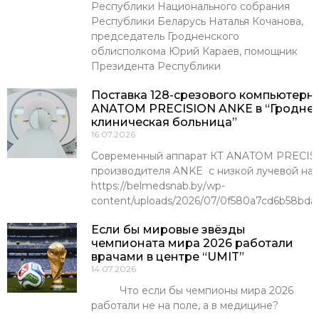
Республики Национального собрания
Республики Беларусь Наталья Кочанова,
председатель Гродненского
облисполкома Юрий Караев, помощник
Президента Республики
Поставка 128-срезового компьютерн
ANATOM PRECISION ANKE в “Гроднен
клиническая больница”
16.07.2026
Современный аппарат КТ ANATOM PRECISI
производителя ANKE с низкой лучевой наг
https://belmedsnab.by/wp-
content/uploads/2026/07/0f580a7cd6b58bda
Если бы мировые звёзды
чемпионата мира 2026 работали
врачами в центре “UMIT”
14.07.2026
Что если бы чемпионы мира 2026
работали не на поле, а в медицине?