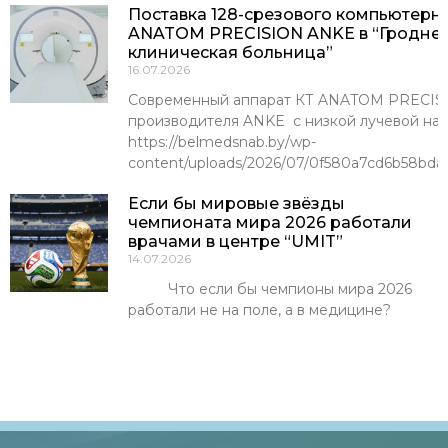
Поставка 128-срезового компьютерн
ANATOM PRECISION ANKE в “Гроднен
клиническая больница”
16.07.2026
Современный аппарат КТ ANATOM PRECISI
производителя ANKE с низкой лучевой наг
https://belmedsnab.by/wp-
content/uploads/2026/07/0f580a7cd6b58bda
Если бы мировые звёзды
чемпионата мира 2026 работали
врачами в центре “UMIT”
14.07.2026
Что если бы чемпионы мира 2026
работали не на поле, а в медицине?