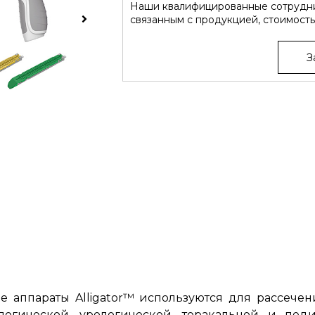
Наши квалифицированные сотрудни
связанным с продукцией, стоимость
З
ппараты Alligator™ используются для рассечени
ологической, урологической, торакальной и пед