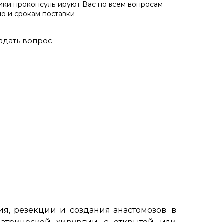
ки проконсультируют Вас по всем вопросам
ю и срокам поставки
адать вопрос
я, резекции и создания анастомозов, в
иатрической хирургии с открытой или