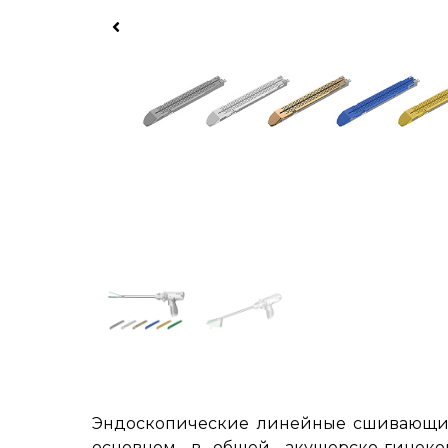
Эндоскопические линейные сшивающие а
основном, в общей, акушерско-гинек