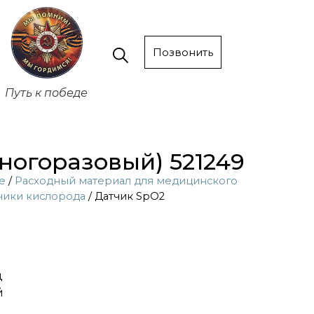
Позвонить
Путь к победе
ногоразовый) 521249
е
/
Расходный материал для медицинского
чики кислорода
/ Датчик SpO2
ц
й