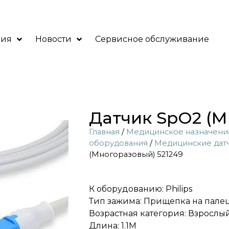
ния
Новости
Сервисное обслуживание
Датчик SpO2 (М
Главная
/
Медицинское назначени
оборудования
/
Медицинские дат
(Многоразовый) 521249
К оборудованию: Philips
Тип зажима: Прищепка на пале
Возрастная категория: Взрослы
Длина: 1.1M