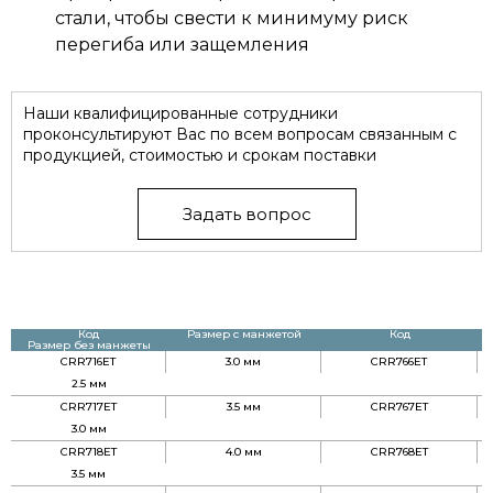
стали, чтобы свести к минимуму риск
перегиба или защемления
Наши квалифицированные сотрудники
проконсультируют Вас по всем вопросам связанным с
продукцией, стоимостью и срокам поставки
Задать вопрос
Код
Размер с манжетой
Код
Размер без манжеты
CRR716ET
3.0 мм
CRR766ET
2.5 мм
CRR717ET
3.5 мм
CRR767ET
3.0 мм
CRR718ET
4.0 мм
CRR768ET
3.5 мм