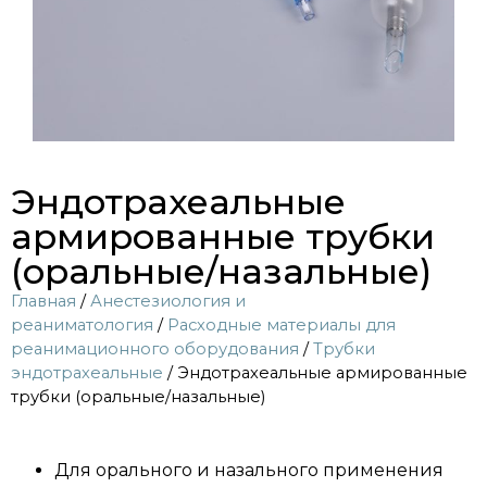
Эндотрахеальные
армированные трубки
(оральные/назальные)
Главная
/
Анестезиология и
реаниматология
/
Расходные материалы для
реанимационного оборудования
/
Трубки
эндотрахеальные
/ Эндотрахеальные армированные
трубки (оральные/назальные)
Для орального и назального применения