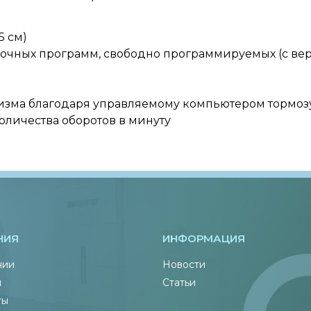
5 см)
очных программ, свободно программируемых (с верс
изма благодаря управляемому компьютером тормозу
личества оборотов в минуту
НИЯ
ИНФОРМАЦИЯ
нии
Новости
ы
Статьи
ты