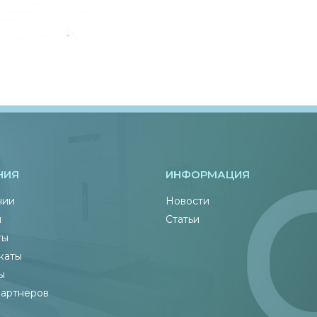
НИЯ
ИНФОРМАЦИЯ
нии
Новости
ы
Статьи
ты
каты
ы
партнеров