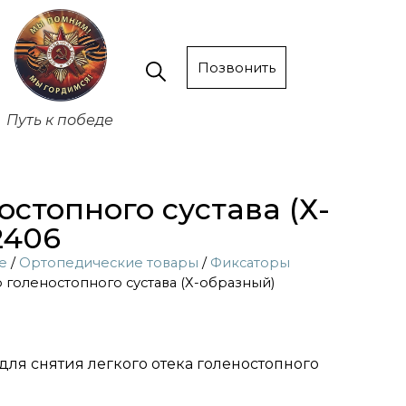
Позвонить
Путь к победе
стопного сустава (Х-
2406
е
/
Ортопедические товары
/
Фиксаторы
 голеностопного сустава (Х-образный)
для снятия легкого отека голеностопного