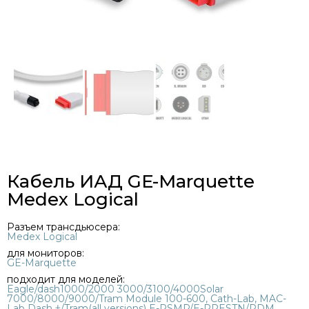
Кабель ИАД GE-Marquette
Medex Logical
Разъем трансдьюсера:
Medex Logical
для мониторов:
GE-Marquette
подходит для моделей:
Eagle/dash1000/2000 3000/3100/4000Solar
7000/8000/9000/Tram Module 100-600, Cath-Lab, MAC-
Lab Dash †/Tram(all versions) E-PSMP/E-PRESTN/PDM