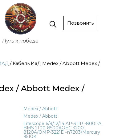
Позвонить
Путь к победе
ИАД
/ Кабель ИаД Medex / Abbott Medex /
ex / Abbott Medex /
Medex / Abbott
Medex / Abbott
Lifescope 6/9/12/14 AP-311P -800PA
BMS 2100-8500AOEC 3200-
8120A/OMP-3221E –n7203/Mercury
9510K