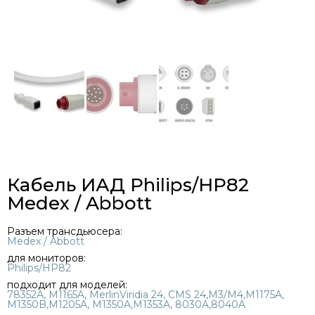
Кабель ИАД Philips/HP82
Medex / Abbott
Разъем трансдьюсера:
Medex / Abbott
для мониторов:
Philips/HP82
подходит для моделей:
78352A, M1165A, MerlinViridia 24, CMS 24,M3/M4,M1175A,
M1350B,M1205A, M1350A,M1353A, 8030A,8040A