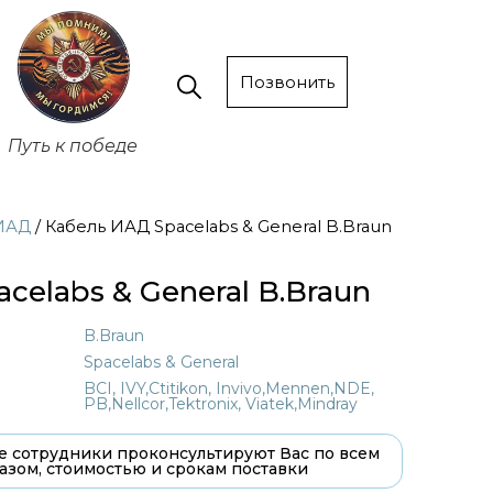
Позвонить
Путь к победе
ИАД
/ Кабель ИАД Spacelabs & General B.Braun
celabs & General B.Braun
B.Braun
Spacelabs & General
BCI, IVY,Ctitikon, Invivo,Mennen,NDE,
PB,Nellcor,Tektronix, Viatek,Mindray
 сотрудники проконсультируют Вас по всем
азом, стоимостью и срокам поставки