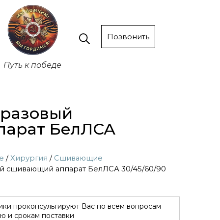
Позвонить
Путь к победе
оразовый
парат БелЛСА
е
/
Хирургия
/
Сшивающие
й сшивающий аппарат БелЛСА 30/45/60/90
ки проконсультируют Вас по всем вопросам
ю и срокам поставки