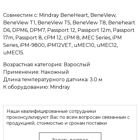
Совместим с: Mindray BeneHeart, BeneView,
BeneView T1, BeneView T5, BeneView T8, Beneheart
D6, DPM6, DPM7, Passport 12, Passport 12m, Passport
17m, Passport 8, cPM 12, cPM 8, iMEC Series, iPM
Series, iPM-9800, iPM12VET, uMEC10, uMEC12,
uMEC15.
Возрастная категория: Взрослый
Применение: Накожный
Длина температурного датчика: 3.0 м
К оборудованию: Mindray
Наши квалифицированные сотрудники
проконсультируют Вас по всем вопросам связанным с
продукцией, стоимостью и срокам поставки
Задать вопрос