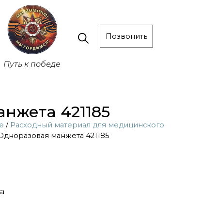
Позвонить
Путь к победе
нжета 421185
е
/
Расходный материал для медицинского
Одноразовая манжета 421185
а