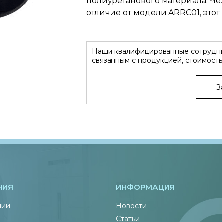
полиуретанового материала. Чех
отличие от модели ARRC01, это
Наши квалифицированные сотрудни
связанным с продукцией, стоимость
З
НИЯ
ИНФОРМАЦИЯ
нии
Новости
ы
Статьи