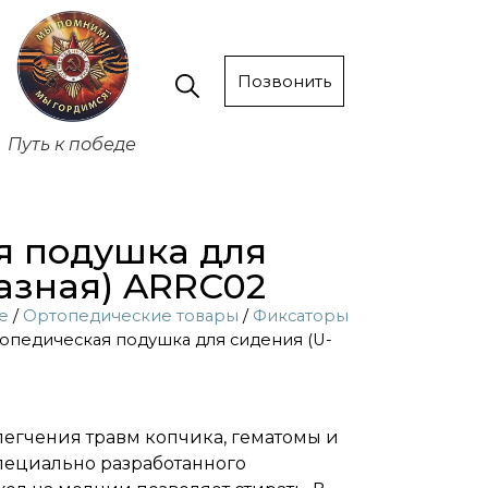
Позвонить
Путь к победе
я подушка для
азная) ARRC02
е
/
Ортопедические товары
/
Фиксаторы
опедическая подушка для сидения (U-
блегчения травм копчика, гематомы и
пециально разработанного