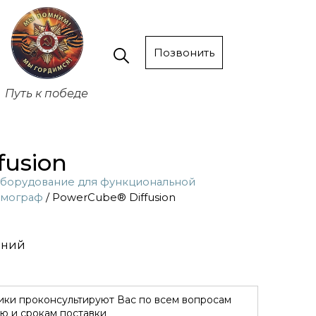
Позвонить
Путь к победе
fusion
борудование для функциональной
змограф
/ PowerCube® Diffusion
ений
ки проконсультируют Вас по всем вопросам
ю и срокам поставки