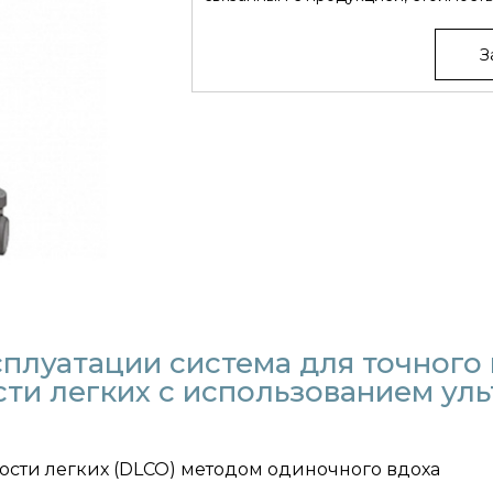
З
сплуатации система для точного
и легких с использованием уль
ти легких (DLCO) методом одиночного вдоха