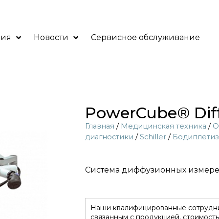
ния
Новости
Сервисное обслуживание
PowerCube® Dif
Главная
/
Медицинская техника
/
О
диагностики
/
Sсhiller
/
Бодиплети
Система диффузионных измер
Наши квалифицированные сотрудни
связанным с продукцией, стоимость