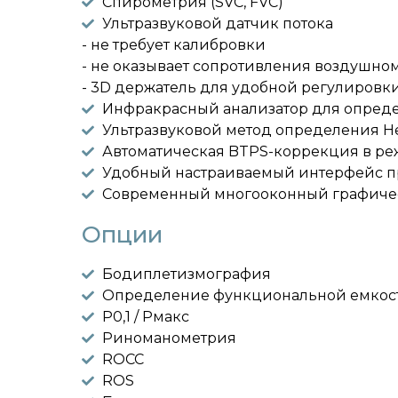
Спирометрия (SVC, FVC)
Ультразвуковой датчик потока
- не требует калибровки
- не оказывает сопротивления воздушном
- 3D держатель для удобной регулировк
Инфракрасный анализатор для опред
Ультразвуковой метод определения H
Автоматическая BTPS-коррекция в р
Удобный настраиваемый интерфейс п
Современный многооконный графиче
Опции
Бодиплетизмография
Определение функциональной емкости
P0,1 / Pмакс
Риноманометрия
ROCC
ROS