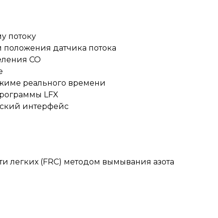
у потоку
и положения датчика потока
еления СО
e
ежиме реального времени
рограммы LFX
ский интерфейс
 легких (FRC) методом вымывания азота