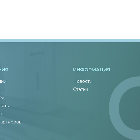
НИЯ
ИНФОРМАЦИЯ
нии
Новости
ы
Статьи
ты
каты
ы
партнеров