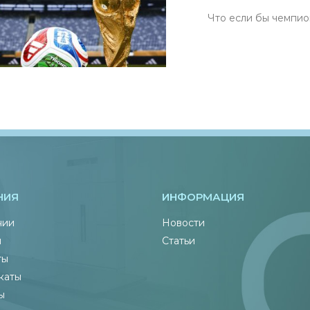
Что если бы чемпионы м
НИЯ
ИНФОРМАЦИЯ
нии
Новости
ы
Статьи
ты
каты
ы