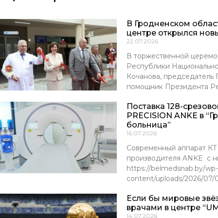
В Гродненском обла
центре открылся нов
22.07.2026
В торжественной церемо
Республики Национально
Кочанова, председатель
помощник Президента Р
Поставка 128-срезов
PRECISION ANKE в “Г
больница”
16.07.2026
Современный аппарат К
производителя ANKE с ни
https://belmedsnab.by/wp-
content/uploads/2026/07
Если бы мировые звё
врачами в центре “UM
14.07.2026