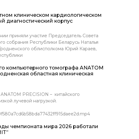
стном клиническом кардиологическом
ый диагностический корпус
нии приняли участие Председатель Совета
го собрания Республики Беларусь Наталья
 Гродненского облисполкома Юрий Караев,
еспублики
ого компьютерного томографа ANATOM
родненская областная клиническая
Т ANATOM PRECISION – китайского
зкой лучевой нагрузкой.
/0f580a7cd6b58bda77432ff915daee2d.mp4
зды чемпионата мира 2026 работали
IT”