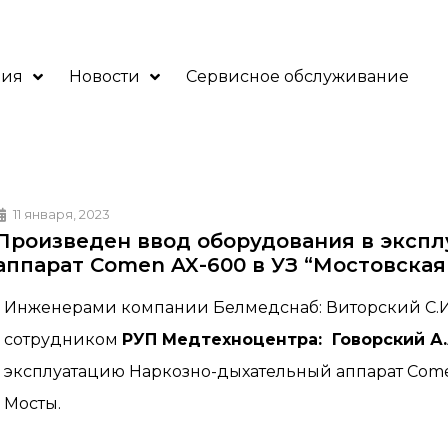
ния
Новости
Сервисное обслуживание
11 января, 2023
Произведен ввод оборудования в эксп
аппарат Comen AX-600 в УЗ “Мостовская
Инженерами компании Белмедснаб: Виторский С.И., 
сотрудником
РУП Медтехноцентра:
Говорский А
эксплуатацию Наркозно-дыхательный аппарат Comen 
Мосты.