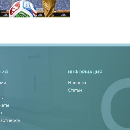
НИЯ
ИНФОРМАЦИЯ
нии
Новости
ы
Статьи
ты
каты
ы
партнеров