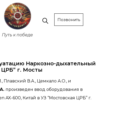
Позвонить
Путь к победе
луатацию Наркозно-дыхательный
 ЦРБ” г. Мосты
Плавский В.А., Цемкало А.О., и
.А.
произведен ввод оборудования в
AX-600, Китай в УЗ “Мостовская ЦРБ” г.