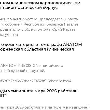
стном клиническом кардиологическом
ый диагностический корпус
нии приняли участие Председатель Совета
го собрания Республики Беларусь Наталья
 Гродненского облисполкома Юрий Караев,
еспублики
ого компьютерного томографа ANATOM
родненская областная клиническая
Т ANATOM PRECISION – китайского
зкой лучевой нагрузкой.
/0f580a7cd6b58bda77432ff915daee2d.mp4
зды чемпионата мира 2026 работали
IT”
ира 2026 работали не на поле, а в медицине?