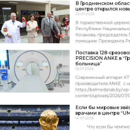
В Гродненском обла
центре открылся нов
22.07.2026
В торжественной церемо
Республики Национально
Кочанова, председатель
помощник Президента Р
Поставка 128-срезов
PRECISION ANKE в “Г
больница”
16.07.2026
Современный аппарат К
производителя ANKE с ни
https://belmedsnab.by/wp-
content/uploads/2026/07
Если бы мировые звё
врачами в центре “UM
14.07.2026
Что если бы чемпионы м