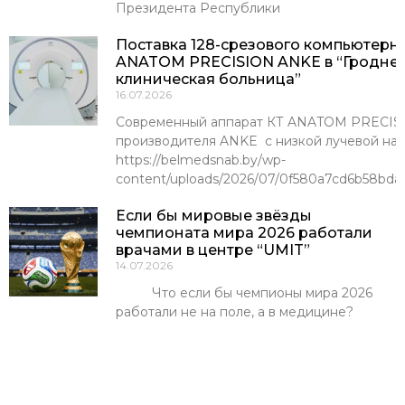
Президента Республики
Поставка 128-срезового компьютерн
ANATOM PRECISION ANKE в “Гроднен
клиническая больница”
16.07.2026
Современный аппарат КТ ANATOM PRECISI
производителя ANKE с низкой лучевой наг
https://belmedsnab.by/wp-
content/uploads/2026/07/0f580a7cd6b58bda
Если бы мировые звёзды
чемпионата мира 2026 работали
врачами в центре “UMIT”
14.07.2026
Что если бы чемпионы мира 2026
работали не на поле, а в медицине?