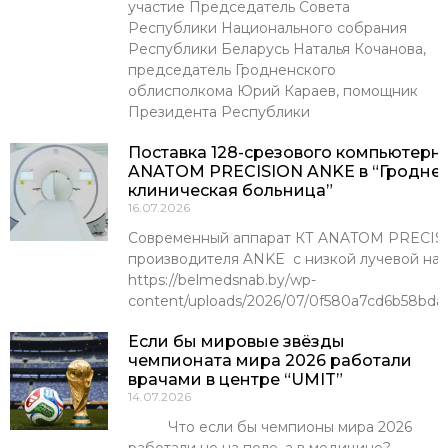
участие Председатель Совета
Республики Национального собрания
Республики Беларусь Наталья Кочанова,
председатель Гродненского
облисполкома Юрий Караев, помощник
Президента Республики
Поставка 128-срезового компьютерн
ANATOM PRECISION ANKE в “Гроднен
клиническая больница”
16.07.2026
Современный аппарат КТ ANATOM PRECISI
производителя ANKE с низкой лучевой наг
https://belmedsnab.by/wp-
content/uploads/2026/07/0f580a7cd6b58bda
Если бы мировые звёзды
чемпионата мира 2026 работали
врачами в центре “UMIT”
14.07.2026
Что если бы чемпионы мира 2026
работали не на поле, а в медицине?