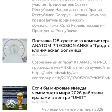
участие Председатель Совета
Республики Национального собрания
Республики Беларусь Наталья Кочанова,
председатель Гродненского
облисполкома Юрий Караев, помощник
Президента Республики
Поставка 128-срезового компьютерн
ANATOM PRECISION ANKE в “Гроднен
клиническая больница”
16.07.2026
Современный аппарат КТ ANATOM PRECISI
производителя ANKE с низкой лучевой наг
https://belmedsnab.by/wp-
content/uploads/2026/07/0f580a7cd6b58bda
Если бы мировые звёзды
чемпионата мира 2026 работали
врачами в центре “UMIT”
14.07.2026
Что если бы чемпионы мира 2026